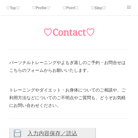
♡Top♡
♡Profile♡
♡Point♡
♡Step♡
♡Menu＆Price♡
♡Voice♡
♡Detox♡
♡Contact♡
♡Contact♡
♡Studio♡
♡Instagram♡
♡Blog♡
パーソナルトレーニングやよもぎ蒸しのご予約・お問合せは
こちらのフォームからお願いいたします。
トレーニングやダイエット・お身体についてのご相談や、ご
利用方法などについてのご不明点やご質問も、どうぞお気軽
にお問い合わせください。